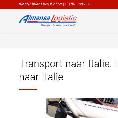
trafico@almansalogistic.com
|
+34 963 899 752
Transport naar Italie.
naar Italie