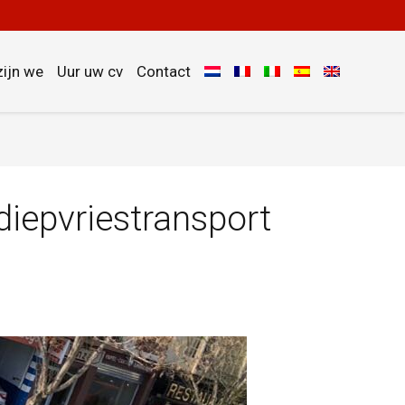
zijn we
Uur uw cv
Contact
diepvriestransport