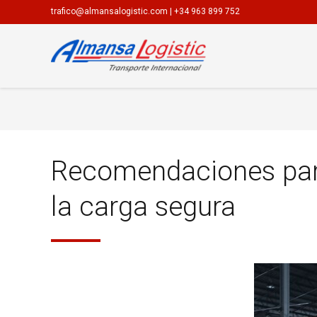
trafico@almansalogistic.com
|
+34 963 899 752
Recomendaciones par
la carga segura